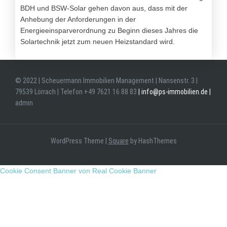
BDH und BSW-Solar gehen davon aus, dass mit der
Anhebung der Anforderungen in der
Energieeinsparverordnung zu Beginn dieses Jahres die
Solartechnik jetzt zum neuen Heizstandard wird.
© 2022 | Scheuermann Immobilien Management | Nansenstr. 3 |
79539 Lörrach |
Telefon +49 7621 16 88 83
| info@ps-immobilien.de |
admin
WordPress Theme
|
Square
by HashThemes
Cookie Consent Banner von Real Cookie Banner